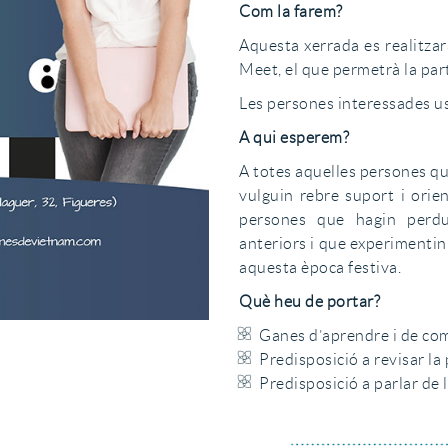
Com la farem?
Aquesta xerrada es realitzar
Meet, el que permetrà la part
Les persones interessades us 
A qui esperem?
A totes aquelles persones qu
vulguin rebre suport i orie
persones que hagin perd
anteriors i que experimentin
aquesta època festiva.
Què heu de portar?
Ganes d’aprendre i de com
Predisposició a revisar la
Predisposició a parlar de l