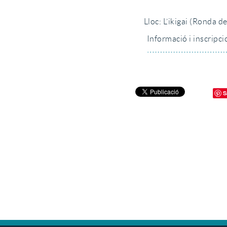
Lloc: L’ikigai (Ronda 
Informació i inscripc
S