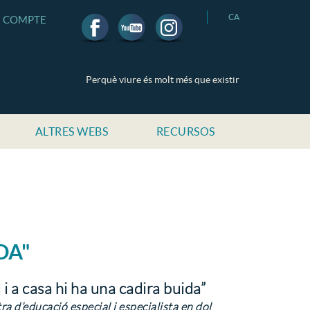
CA
U COMPTE
Perquè viure és molt més que existir
ALTRES WEBS
RECURSOS
DA"
i a casa hi ha una cadira buida”
a d’educació especial i especialista en dol