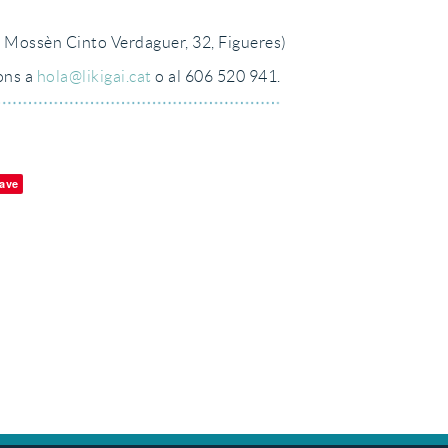
de Mossèn Cinto Verdaguer, 32, Figueres)
ions a
hola@likigai.cat
o al 606 520 941.
ave