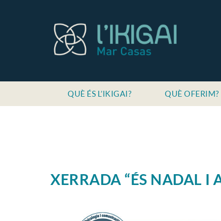
QUÈ ÉS L’IKIGAI?
QUÈ OFERIM?
XERRADA “ÉS NADAL I 