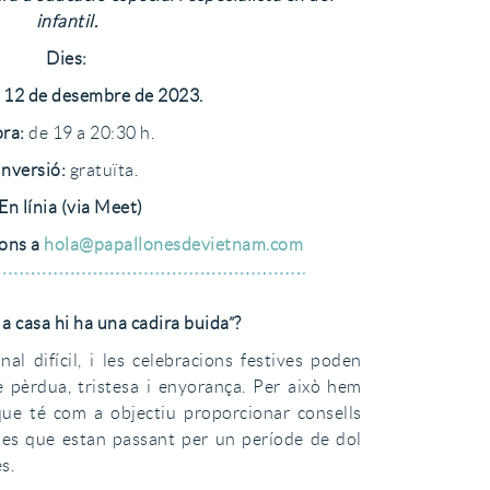
infantil.
Dies:
 12 de desembre de 2023.
ra:
de 19 a 20:30 h.
Inversió:
gratuïta.
En línia (via Meet)
ions a
hola@papallonesdevietnam.com
 a casa hi ha una cadira buida”?
al difícil, i les celebracions festives poden
 pèrdua, tristesa i enyorança. Per això hem
que té com a objectiu proporcionar consells
ílies que estan passant per un període de dol
s.